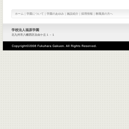
ホーム
｜
学園について
｜
学園のあゆみ
｜
施設紹介
｜
採用情報
｜
教職員の方へ
学校法人福原学園
北九州市八幡西区自由ケ丘１－１