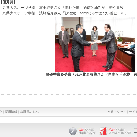
【優秀賞】
九共大スポーツ学部 富田純史さん「慣れた道、過信と油断が 誘う事故」
九共大スポーツ学部 濱崎裕介さん「飲酒党 sorryじゃすまない菅ビール」
最優秀賞を受賞された北原有蔵さん（自由ケ丘高校 
介
｜
採用情報
｜
教職員の方へ
交通アクセス
｜
サイ
一
ア