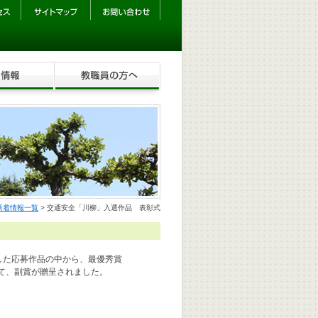
新着情報一覧
> 交通安全「川柳」入選作品 表彰式
した応募作品の中から、最優秀賞
いて、副賞が贈呈されました。