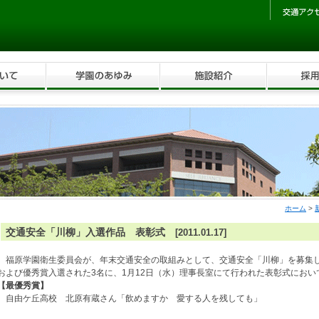
ホーム
>
交通安全「川柳」入選作品 表彰式
[2011.01.17]
福原学園衛生委員会が、年末交通安全の取組みとして、交通安全「川柳」を募集
および優秀賞入選された3名に、1月12日（水）理事長室にて行われた表彰式にお
【最優秀賞】
自由ケ丘高校 北原有蔵さん「飲めますか 愛する人を残しても」