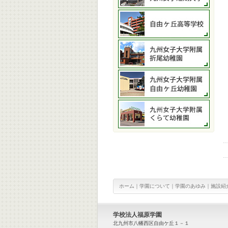
ホーム
｜
学園について
｜
学園のあゆみ
｜
施設紹
学校法人福原学園
北九州市八幡西区自由ケ丘１－１